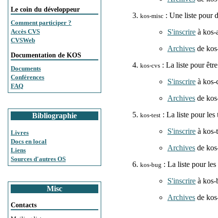
Le coin du développeur
: Une liste pour di
kos-misc
Comment participer ?
S'inscrire
à kos-
Accès CVS
CVSWeb
Archives
de kos
Documentation de KOS
: La liste pour êtr
kos-cvs
Documents
Conférences
S'inscrire
à kos-
FAQ
Archives
de kos
: La liste pour les t
Bibliographie
kos-test
S'inscrire
à kos-t
Livres
Docs en local
Archives
de kos-
Liens
Sources d'autres OS
: La liste pour les
kos-bug
S'inscrire
à kos-
Misc
Archives
de kos
Contacts