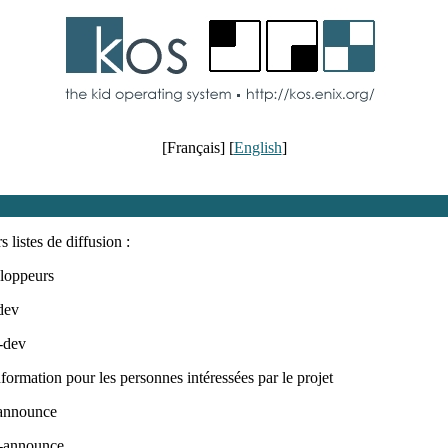
[Français] [
English
]
 listes de diffusion :
eloppeurs
dev
-dev
information pour les personnes intéressées par le projet
announce
-announce