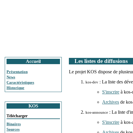
Les listes de diffusions
Accueil
Le projet KOS dispose de plusieurs
Présentation
News
: La liste des dév
kos-dev
Caractéristiques
Historique
S'inscrire
à kos-
Archives
de kos
KOS
: La liste d'
kos-announce
Télécharger
S'inscrire
à kos-
Binaires
Sources
Archives
de kos