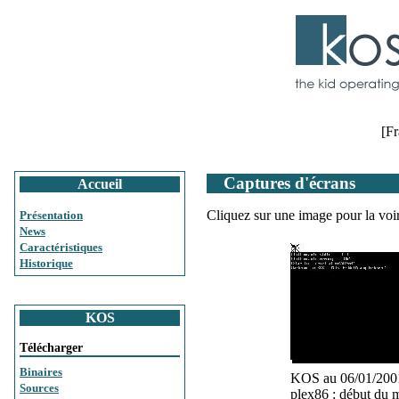
[Fr
Captures d'écrans
Accueil
Cliquez sur une image pour la voir 
Présentation
News
Caractéristiques
Historique
KOS
Télécharger
Binaires
KOS au 06/01/200
Sources
plex86 : début du m