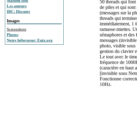
Mailing lists
50 threads qui font
Les auteurs
de piles et qui sont 
IRC: Discuter
(messages sur la ph
threads qui termine
Images
immédiatement, 1 t
ramasse-miettes. Ut
Screenshots
sémaphores et des f
Photos
messages (invisible
Notre hébergeur: Enix.org
photo, visible sous
gestion du clavier 
Le tout avec le time
fréquence de 1000
(caractère en haut a
[invisible sous Net
Fonctionne correct
10Hz.