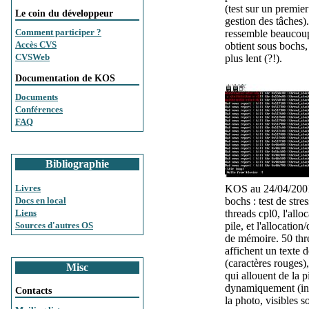
(test sur un premie
Le coin du développeur
gestion des tâches)
Comment participer ?
ressemble beaucoup
Accès CVS
obtient sous bochs,
CVSWeb
plus lent (?!).
Documentation de KOS
Documents
Conférences
FAQ
Bibliographie
KOS au 24/04/200
Livres
bochs : test de stres
Docs en local
threads cpl0, l'allo
Liens
pile, et l'allocation
Sources d'autres OS
de mémoire. 50 thr
affichent un texte d
(caractères rouges)
Misc
qui allouent de la p
dynamiquement (inv
Contacts
la photo, visibles s