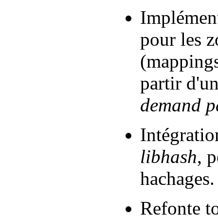
Implément
pour les 
(mappings 
partir d'u
demand p
Intégratio
libhash
, 
hachages.
Refonte to