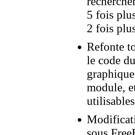
rechercher
5 fois plu
2 fois pl
Refonte to
le code du
graphique
module, e
utilisable
Modificat
sous Free