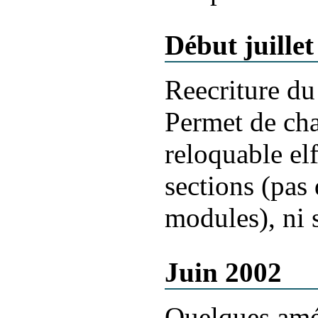
Début juille
Reecriture du
Permet de cha
reloquable el
sections (pas 
modules), ni s
Juin 2002
Quelques amél