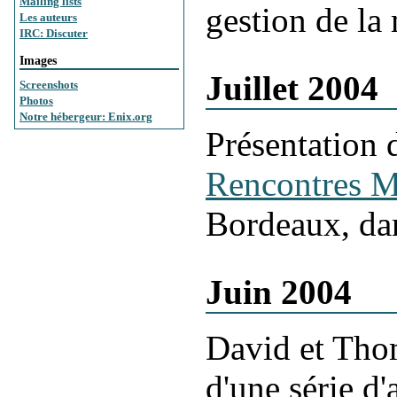
Mailing lists
gestion de la
Les auteurs
IRC: Discuter
Images
Juillet 2004
Screenshots
Photos
Notre hébergeur: Enix.org
Présentation
Rencontres M
Bordeaux, da
Juin 2004
David et Tho
d'une série d'