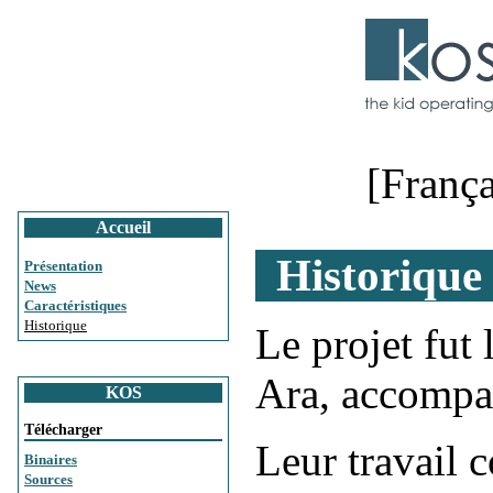
[França
Accueil
Historique
Présentation
News
Caractéristiques
Historique
Le projet fut
Ara, accompa
KOS
Télécharger
Leur travail c
Binaires
Sources