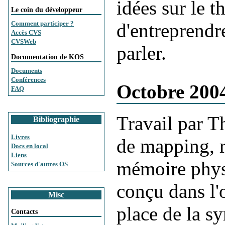
idées sur le 
Le coin du développeur
d'entreprendr
Comment participer ?
Accès CVS
CVSWeb
parler.
Documentation de KOS
Documents
Conférences
Octobre 200
FAQ
Travail par 
Bibliographie
Livres
de mapping, r
Docs en local
Liens
mémoire phys
Sources d'autres OS
conçu dans l'
Misc
place de la s
Contacts